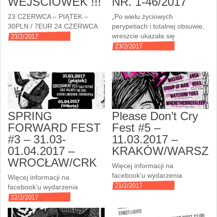
WEJŚCIÓWEK !!!
NR. 1-46/2017
23 CZERWCA – PIĄTEK –
„Po wielu życiowych
30PLN / 7EUR 24 CZERWCA
perypetiach i totalnej obsuwie,
wreszcie ukazała się
23/2/2017
23/2/2017
SPRING
Please Don’t Cry
FORWARD FEST
Fest #5 –
#3 – 31.03-
11.03.2017 –
01.04.2017 –
KRAKÓW/WARSZT
WROCŁAW/CRK
Więcej informacji na
facebook’u wydarzenia
Więcej informacji na
21/2/2017
facebook’u wydarzenia
22/2/2017