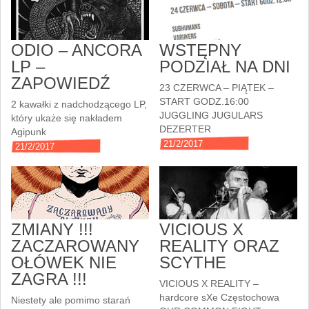
ODIO – ANCORA
WSTĘPNY
LP –
PODZIAŁ NA DNI
ZAPOWIEDŹ
23 CZERWCA – PIĄTEK –
START GODZ.16:00
2 kawałki z nadchodzącego LP,
JUGGLING JUGULARS
który ukaże się nakładem
DEZERTER
Agipunk
21/2/2017
21/2/2017
ZMIANY !!!
VICIOUS X
ZACZAROWANY
REALITY ORAZ
OŁÓWEK NIE
SCYTHE
ZAGRA !!!
VICIOUS X REALITY –
hardcore sXe Częstochowa
Niestety ale pomimo starań