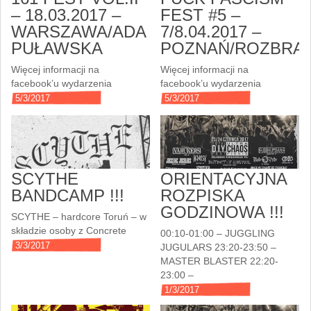
– 18.03.2017 –
FEST #5 –
WARSZAWA/ADA
7/8.04.2017 –
PUŁAWSKA
POZNAŃ/ROZBRA
Więcej informacji na
Więcej informacji na
facebook’u wydarzenia
facebook’u wydarzenia
5/3/2017
5/3/2017
SCYTHE
ORIENTACYJNA
BANDCAMP !!!
ROZPISKA
GODZINOWA !!!
SCYTHE – hardcore Toruń – w
składzie osoby z Concrete
00:10-01:00 – JUGGLING
3/3/2017
JUGULARS 23:20-23:50 –
MASTER BLASTER 22:20-
23:00 –
1/3/2017