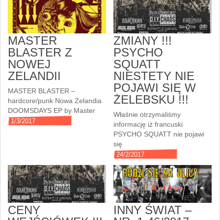
MASTER
ZMIANY !!!
BLASTER Z
PSYCHO
NOWEJ
SQUATT
ZELANDII
NIESTETY NIE
POJAWI SIĘ W
MASTER BLASTER –
ŻELEBSKU !!!
hardcore/punk Nowa Zelandia
DOOMSDAYS EP by Master
Właśnie otrzymaliśmy
1/3/2017
informację iż francuski
PSYCHO SQUATT nie pojawi
się
24/2/2017
CENY
INNY ŚWIAT –