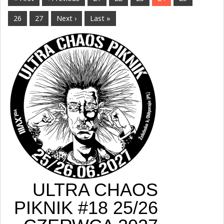
26
27
Next ›
Last »
ULTRA CHAOS
PIKNIK #18 25/26