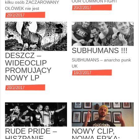
OUR COMMON FIGHT
kilku osób ZACZAROWANY
20/2/2017
OŁÓWEK nie jest
20/2/2017
SUBHUMANS !!!
DESZCZ –
SUBHUMANS – anarcho punk
WIDEOCLIP
UK
PROMUJĄCY
18/2/2017
NOWY LP
20/2/2017
RUDE PRIDE –
NOWY CLIP,
HISZPANIE
NOWA EP’KA: