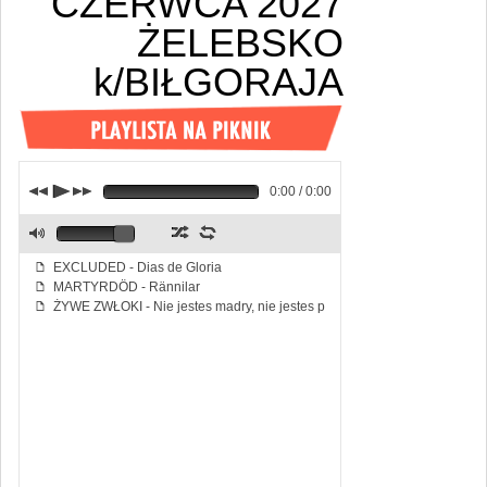
CZERWCA 2027
ŻELEBSKO
k/BIŁGORAJA
j
p
k
0:00 / 0:00
z
l
M
EXCLUDED - Dias de Gloria
f
MARTYRDÖD - Rännilar
f
ŻYWE ZWŁOKI - Nie jestes madry, nie jestes piekny
f