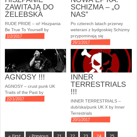
ZAWITAJĄ DO
SCHIZMA – „O
ŻELEBSKA
NAS”
RUDE PRIDE – oi! Hiszpania
Po czterech latach przerwy
Be True To Yourself by
weterani z bydgoskiej Schizmy
przypominają się
1/2/2017
26/1/2017
AGNOSY !!!
INNER
TERRESTRIALS
AGNOSY – crust punk UK
!!!
Traits of the Past by
22/1/2017
INNER TERRESTRIALS –
dub/ska/punk UK X by Inner
Terrestrials
20/1/2017
« First
‹ Previous
21
22
23
24
25