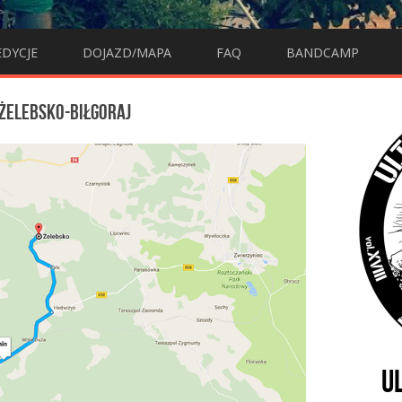
EDYCJE
DOJAZD/MAPA
FAQ
BANDCAMP
 ŻELEBSKO-BIŁGORAJ
U