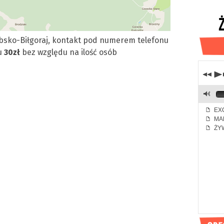
ebsko-Biłgoraj, kontakt pod numerem telefonu
du
30zł
bez względu na ilość osób
j
p
M
EXC
f
MA
f
ŻYW
f