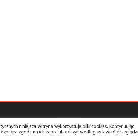
tycznych niniejsza witryna wykorzystuje pliki cookies. Kontynuując
 oznacza zgodę na ich zapis lub odczyt według ustawień przeglądar
ELEBSKO k/BIŁGORAJA
Copyright © 2026.