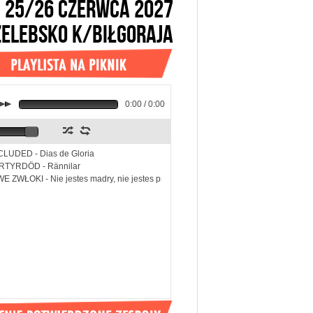
25/26 CZERWCA 2027
ŻELEBSKO k/BIŁGORAJA
k
0:00 / 0:00
z
l
LUDED - Dias de Gloria
RTYRDÖD - Rännilar
E ZWŁOKI - Nie jestes madry, nie jestes piekny