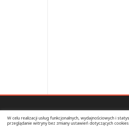
W celu realizacji usług funkcjonalnych, wydajnościowych i statys
przeglądanie witryny bez zmiany ustawień dotyczących cookies
ULTRA CHAOS PIKNIK – TOTAL D.I.Y. FEST – Ż