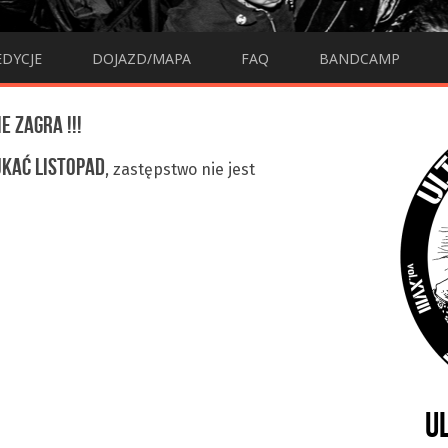
EDYCJE
DOJAZD/MAPA
FAQ
BANDCAMP
E ZAGRA !!!
KAĆ LISTOPAD
, zastępstwo nie jest
U