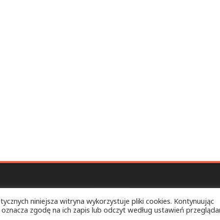
tycznych niniejsza witryna wykorzystuje pliki cookies. Kontynuując
 oznacza zgodę na ich zapis lub odczyt według ustawień przeglądar
ELEBSKO k/BIŁGORAJA
Copyright © 2026.