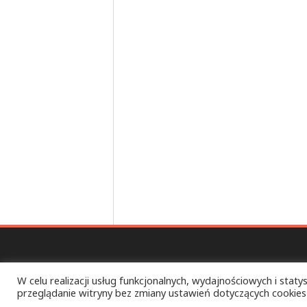
W celu realizacji usług funkcjonalnych, wydajnościowych i statys
przeglądanie witryny bez zmiany ustawień dotyczących cookies
ULTRA CHAOS PIKNIK – TOTAL D.I.Y. FEST – Ż