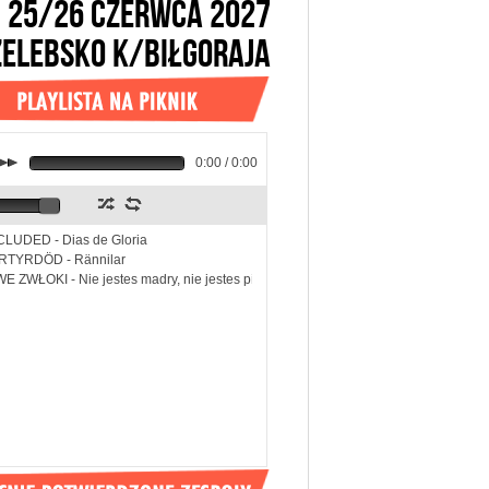
25/26 CZERWCA 2027
ŻELEBSKO k/BIŁGORAJA
k
0:00 / 0:00
z
l
LUDED - Dias de Gloria
RTYRDÖD - Rännilar
E ZWŁOKI - Nie jestes madry, nie jestes piekny