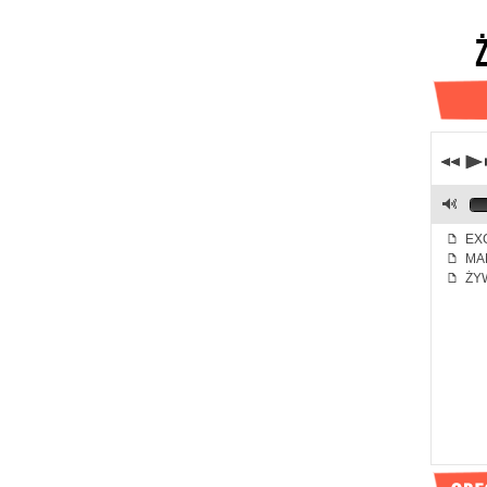
j
p
M
EXC
f
MA
f
ŻYW
f