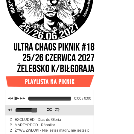
ULTRA CHAOS PIKNIK #18
25/26 CZERWCA 2027
ŻELEBSKO k/BIŁGORAJA
j
p
k
0:00 / 0:00
z
l
M
EXCLUDED - Dias de Gloria
f
MARTYRDÖD - Rännilar
f
ŻYWE ZWŁOKI - Nie jestes madry, nie jestes piekny
f