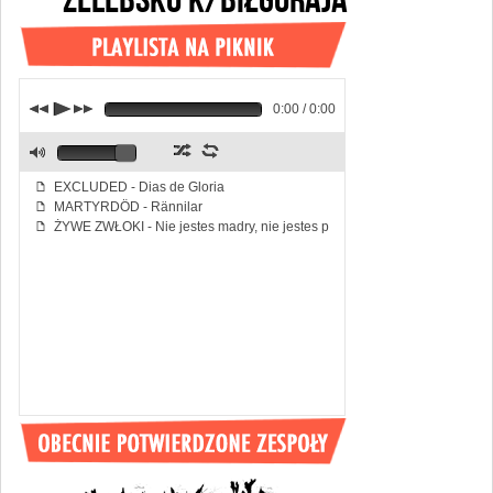
j
p
k
0:00 / 0:00
z
l
M
EXCLUDED - Dias de Gloria
f
MARTYRDÖD - Rännilar
f
ŻYWE ZWŁOKI - Nie jestes madry, nie jestes piekny
f