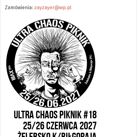
Zamówienia:
zayzayer@wp.pl
ULTRA CHAOS PIKNIK #18
25/26 CZERWCA 2027
ŻELEBSKO k/BIŁGORAJA