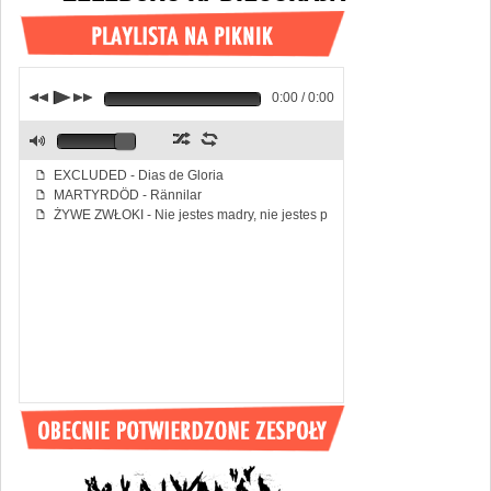
j
p
k
0:00 / 0:00
z
l
M
EXCLUDED - Dias de Gloria
f
MARTYRDÖD - Rännilar
f
ŻYWE ZWŁOKI - Nie jestes madry, nie jestes piekny
f