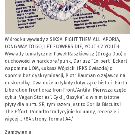
W środku wywiady z SIKSA, FIGHT THEM ALL, APORIA,
LONG WAY TO GO, LET FLOWERS DIE, YOUTH 2 YOUTH.
Wywiady tematyczne: Paweł Raszkiewicz (Droga Dao) o
duchowości w hardcore/punk, Dariusz “Ex-pert” Eckert
wspomina UOM, Łukasz Wójcicki (RKS Gwiazda) o
sporcie bez dyskryminacji, Piotr Bauman o zajawce na
deskorolkę. Dwa duże artykuły dotyczące historii Earth
Liberation Front oraz Iron Front/Antifa. Pierwsza część
cyklu „Vegan Stories”. Cykl „Klasyka”, a w nim istotne
płyty dla nurtu SE, tym razem jest to Gorilla Biscuits i
The Effort. Ponadto tradycyjnie kolumny, recenzje i
więcej… /84 strony, format A4/
Zamówienia: