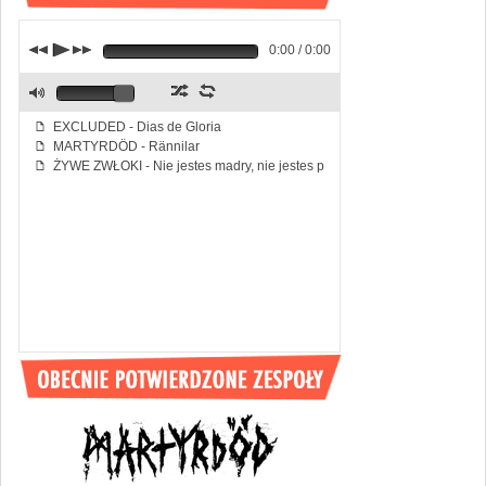
j
p
k
0:00 / 0:00
z
l
M
EXCLUDED - Dias de Gloria
f
MARTYRDÖD - Rännilar
f
ŻYWE ZWŁOKI - Nie jestes madry, nie jestes piekny
f