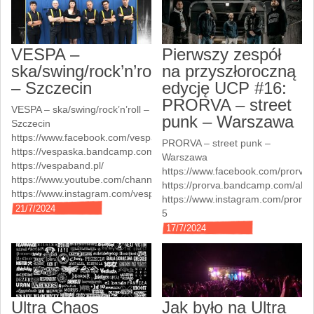
VESPA –
Pierwszy zespół
ska/swing/rock’n’roll
na przyszłoroczną
– Szczecin
edycję UCP #16:
PRORVA – street
VESPA – ska/swing/rock’n’roll –
punk – Warszawa
Szczecin
https://www.facebook.com/vespaband
PRORVA – street punk –
https://vespaska.bandcamp.com/music
Warszawa
https://vespaband.pl/
https://www.facebook.com/prorva
https://www.youtube.com/channel/UCOoo0XfvZmkQYKJQwu_yduw
https://prorva.bandcamp.com/alb
https://www.instagram.com/vespaband/
https://www.instagram.com/prorva
21/7/2024
5
17/7/2024
Ultra Chaos
Jak było na Ultra