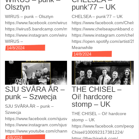
Olsztyn
punk’77 – UK
WIRUS – punk – Olsztyn
CHELSEA – punk’77 – UK
https://www.facebook.com/wiruspunx/
https://www.facebook.com/Chelse
https://wirus5.bandcamp.com/music
https://www.chelseapunkband.com
https://www.instagram.com/wirus_punk
https://www.instagram.com/chelse
WIRUS –
https://open.spotify.com/artist
Meanwhile
14/8/2024
14/8/2024
SJU SVÅRA ÅR –
THE CHISEL –
punk – Szwecja
Oi! hardcore
stomp – UK
SJU SVÅRA ÅR – punk –
Szwecja
THE CHISEL – Oi! hardcore
https://www.facebook.com/sjusvaraar/
stomp – UK
https://www.instagram.com/sjusvaraar/
https://www.facebook.com/people
https://www.youtube.com/channel/UC0GDCE1B6AZUxTsSFnNJAnQ
Chisel/100092317381224/
4/8/2024
https://thechiseluk.com/