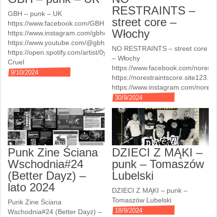
RESTRAINTS –
GBH – punk – UK
street core –
https://www.facebook.com/GBH.official/
Włochy
https://www.instagram.com/gbhofficialuk/
https://www.youtube.com/@gbhofficialuk
NO RESTRAINTS – street core
https://open.spotify.com/artist/0yqupKw0GMDWXHpsxCPysY
– Włochy
Cruel
https://www.facebook.com/norestr
9/10/2024
https://norestraintscore.site123.m
https://www.instagram.com/norest
30/9/2024
Punk Zine Ściana
DZIECI Z MĄKI –
Wschodnia#24
punk – Tomaszów
(Better Dayz) –
Lubelski
lato 2024
DZIECI Z MĄKI – punk –
Tomaszów Lubelski
Punk Zine Ściana
18/9/2024
Wschodnia#24 (Better Dayz) –