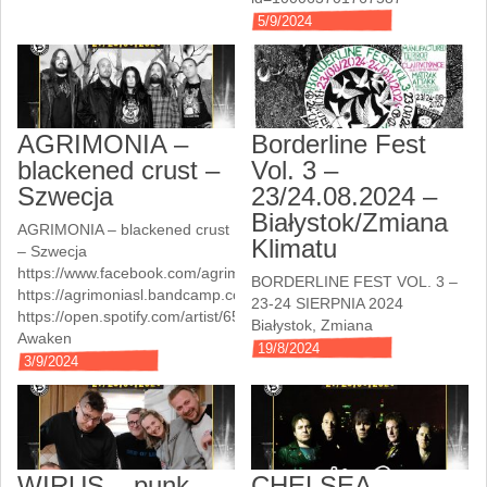
5/9/2024
AGRIMONIA –
Borderline Fest
blackened crust –
Vol. 3 –
Szwecja
23/24.08.2024 –
Białystok/Zmiana
AGRIMONIA – blackened crust
Klimatu
– Szwecja
https://www.facebook.com/agrimonia.swe/
BORDERLINE FEST VOL. 3 –
https://agrimoniasl.bandcamp.com/music
23-24 SIERPNIA 2024
https://open.spotify.com/artist/65utAJOLxTC9zAkHdKLjxn
Białystok, Zmiana
Awaken
19/8/2024
3/9/2024
WIRUS – punk –
CHELSEA –