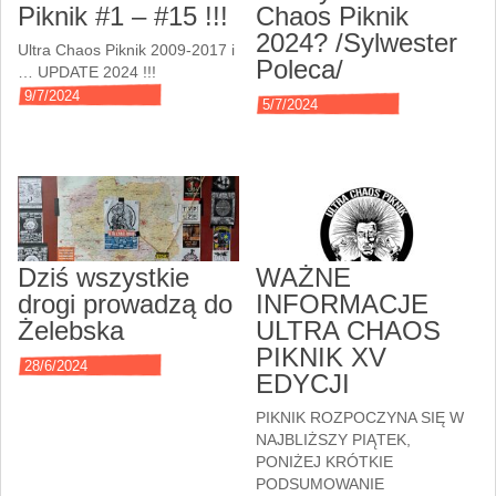
Piknik #1 – #15 !!!
Chaos Piknik
2024? /Sylwester
Ultra Chaos Piknik 2009-2017 i
Poleca/
… UPDATE 2024 !!!
9/7/2024
5/7/2024
Dziś wszystkie
WAŻNE
drogi prowadzą do
INFORMACJE
Żelebska
ULTRA CHAOS
PIKNIK XV
28/6/2024
EDYCJI
PIKNIK ROZPOCZYNA SIĘ W
NAJBLIŻSZY PIĄTEK,
PONIŻEJ KRÓTKIE
PODSUMOWANIE