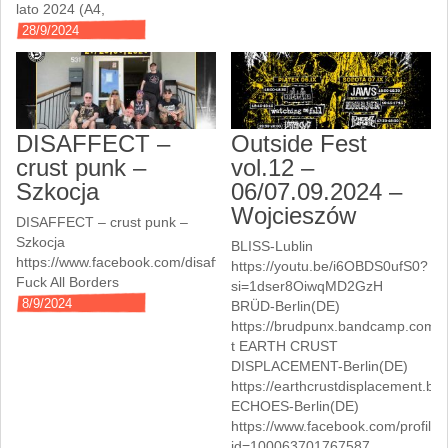
lato 2024 (A4,
28/9/2024
DISAFFECT –
Outside Fest
crust punk –
vol.12 –
Szkocja
06/07.09.2024 –
Wojcieszów
DISAFFECT – crust punk –
Szkocja
BLISS-Lublin
https://www.facebook.com/disaffectpunk/
https://youtu.be/i6OBDS0ufS0?
Fuck All Borders
si=1dser8OiwqMD2GzH
8/9/2024
BRÜD-Berlin(DE)
https://brudpunx.bandcamp.com/a
t EARTH CRUST
DISPLACEMENT-Berlin(DE)
https://earthcrustdisplacement.
ECHOES-Berlin(DE)
https://www.facebook.com/profile
id=100063701767587