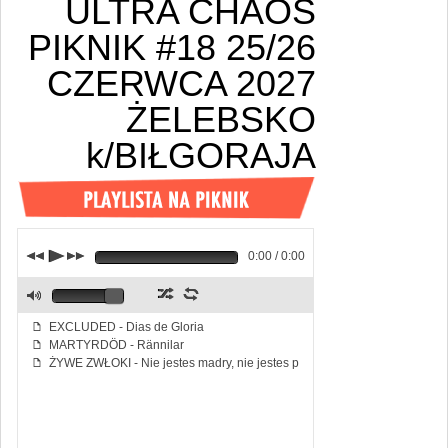
ULTRA CHAOS
PIKNIK #18 25/26
CZERWCA 2027
ŻELEBSKO
k/BIŁGORAJA
j
p
k
0:00 / 0:00
z
l
M
EXCLUDED - Dias de Gloria
f
MARTYRDÖD - Rännilar
f
ŻYWE ZWŁOKI - Nie jestes madry, nie jestes piekny
f