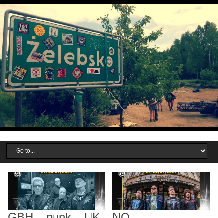
GBH – punk – UK
NO