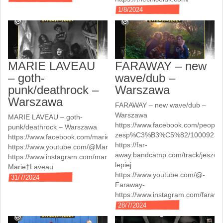
1/8/2024
MARIE LAVEAU
FARAWAY – new
– goth-
wave/dub –
punk/deathrock –
Warszawa
Warszawa
FARAWAY – new wave/dub –
Warszawa
MARIE LAVEAU – goth-
https://www.facebook.com/people
punk/deathrock – Warszawa
zesp%C3%B3%C5%82/10009232
https://www.facebook.com/mariexlaveau/
https://far-
https://www.youtube.com/@MarieLaveau_band
away.bandcamp.com/track/jeszcz
https://www.instagram.com/marielaveau.band
lepiej
Marie†Laveau
https://www.youtube.com/@-
31/7/2024
Faraway-
https://www.instagram.com/fara
28/7/2024