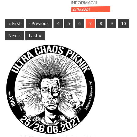
INFORMACJI
27/6/2024
« First
‹ Previous
4
5
6
7
8
9
10
Next ›
Last »