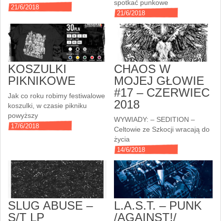
spotkać punkowe
21/6/2018
21/6/2018
KOSZULKI
CHAOS W
PIKNIKOWE
MOJEJ GŁOWIE
#17 – CZERWIEC
Jak co roku robimy festiwalowe
2018
koszulki, w czasie pikniku
powyższy
WYWIADY: – SEDITION –
17/6/2018
Celtowie ze Szkocji wracają do
życia
14/6/2018
SLUG ABUSE –
L.A.S.T. – PUNK
S/T LP
/AGAINST!/