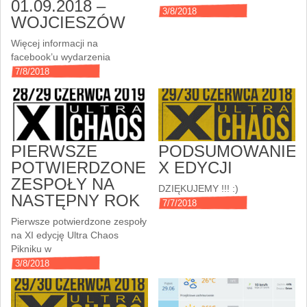
01.09.2018 –
3/8/2018
WOJCIESZÓW
Więcej informacji na
facebook’u wydarzenia
7/8/2018
PIERWSZE
PODSUMOWANIE
POTWIERDZONE
X EDYCJI
ZESPOŁY NA
DZIĘKUJEMY !!! :)
NASTĘPNY ROK
7/7/2018
Pierwsze potwierdzone zespoły
na XI edycję Ultra Chaos
Pikniku w
3/8/2018