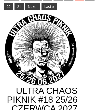
20
21
Next ›
Last »
ULTRA CHAOS
PIKNIK #18 25/26
CZERWCA 2027