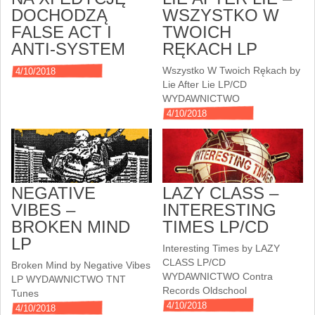
DOCHODZĄ
WSZYSTKO W
FALSE ACT I
TWOICH
ANTI-SYSTEM
RĘKACH LP
Wszystko W Twoich Rękach by
4/10/2018
Lie After Lie LP/CD
WYDAWNICTWO
4/10/2018
NEGATIVE
LAZY CLASS –
VIBES –
INTERESTING
BROKEN MIND
TIMES LP/CD
LP
Interesting Times by LAZY
CLASS LP/CD
Broken Mind by Negative Vibes
WYDAWNICTWO Contra
LP WYDAWNICTWO TNT
Records Oldschool
Tunes
4/10/2018
4/10/2018