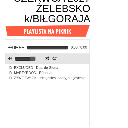
ŻELEBSKO
k/BIŁGORAJA
j
p
k
0:00 / 0:00
z
l
M
EXCLUDED - Dias de Gloria
f
MARTYRDÖD - Rännilar
f
ŻYWE ZWŁOKI - Nie jestes madry, nie jestes piekny
f