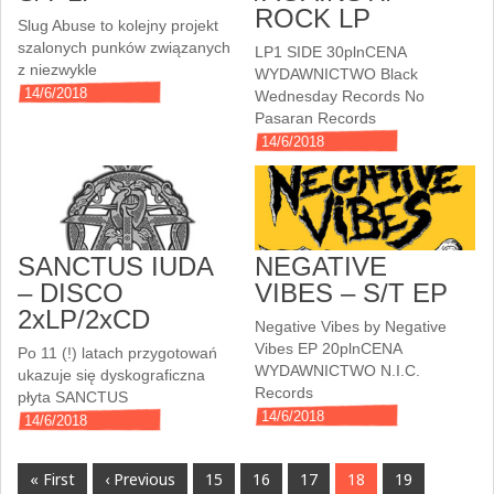
ROCK LP
Slug Abuse to kolejny projekt
szalonych punków związanych
LP1 SIDE 30plnCENA
z niezwykle
WYDAWNICTWO Black
14/6/2018
Wednesday Records No
Pasaran Records
14/6/2018
SANCTUS IUDA
NEGATIVE
– DISCO
VIBES – S/T EP
2xLP/2xCD
Negative Vibes by Negative
Vibes EP 20plnCENA
Po 11 (!) latach przygotowań
WYDAWNICTWO N.I.C.
ukazuje się dyskograficzna
Records
płyta SANCTUS
14/6/2018
14/6/2018
« First
‹ Previous
15
16
17
18
19