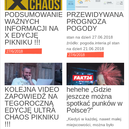
PODSUMOWANIE
PRZEWIDYWANA
WAŻNYCH
PROGNOZA
INFORMACJI NA
POGODY
X EDYCJĘ
stan na dzień 27.06.2018
PIKNIKU !!!
źródło: pogoda.interia.pl stan
na dzień 21.06.2018
27/6/2018
27/6/2018
KOLEJNA VIDEO
hehehe „Gdzie
ZAPOWIEDŹ NA
jeszcze można
TEGOROCZNĄ
spotkać punków w
EDYCJĘ ULTRA
Polsce?”
CHAOS PIKNIKU
„Kiedyś w każdej, nawet małej
!!!
miejscowości, można było