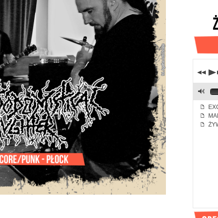
j
p
M
EXC
f
MA
f
ŻYW
f