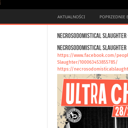
AKTUALNOŚCI
POPRZEDNIE 
NECROSODOMISTICAL SLAUGHTER 
NECROSODOMISTICAL SLAUGHTER
https://www.facebook.com/peopl
Slaughter/100063453855785/
https://necrosodomisticalslaug