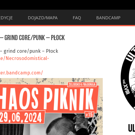
EDYCJE
DOJAZD/MAPA
FAQ
BANDCAMP
– grind core/punk – Płock
– grind core/punk – Płock
e/Necrosodomistical-
hter.bandcamp.com/
U