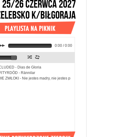
25/26 CZERWCA 2027
ŻELEBSKO k/BIŁGORAJA
k
0:00 / 0:00
z
l
LUDED - Dias de Gloria
RTYRDÖD - Rännilar
E ZWŁOKI - Nie jestes madry, nie jestes piekny