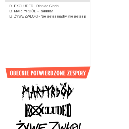
EXCLUDED - Dias de Gloria
f
MARTYRDÖD - Rännilar
f
ŻYWE ZWŁOKI - Nie jestes madry, nie jestes piekny
f