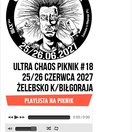
ULTRA CHAOS PIKNIK #18
25/26 CZERWCA 2027
ŻELEBSKO k/BIŁGORAJA
j
p
k
0:00 / 0:00
z
l
M