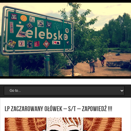
LP ZACZAROWANY OŁÓWEK – S/T – ZAPOWIEDŹ !!!