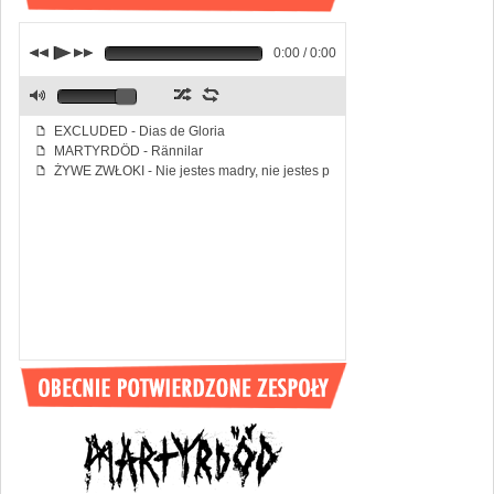
j
p
k
0:00 / 0:00
z
l
M
EXCLUDED - Dias de Gloria
f
MARTYRDÖD - Rännilar
f
ŻYWE ZWŁOKI - Nie jestes madry, nie jestes piekny
f