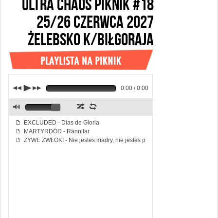
ULTRA CHAOS PIKNIK #18
25/26 CZERWCA 2027
ŻELEBSKO k/BIŁGORAJA
j
p
k
0:00 / 0:00
z
l
M
EXCLUDED - Dias de Gloria
f
MARTYRDÖD - Rännilar
f
ŻYWE ZWŁOKI - Nie jestes madry, nie jestes piekny
f