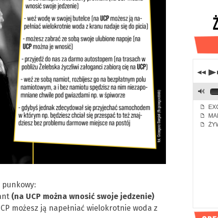
j
p
M
EXC
f
MA
f
ŻYW
f
al punkowy:
iant
(na UCP można wnosić swoje jedzenie)
UCP możesz ją napełniać wielokrotnie woda z