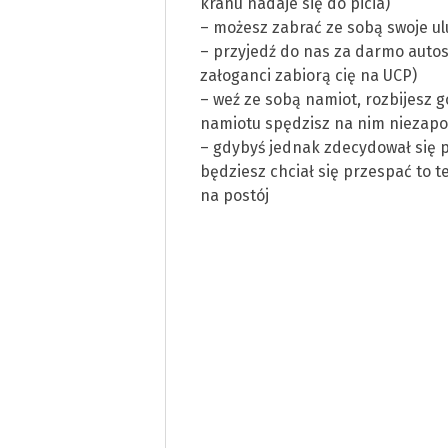
kranu nadaje się do picia)
– możesz zabrać ze sobą swoje u
– przyjedź do nas za darmo autos
załoganci zabiorą cię na UCP)
– weź ze sobą namiot, rozbijesz 
namiotu spędzisz na nim niezapo
– gdybyś jednak zdecydował się
będziesz chciał się przespać to 
na postój