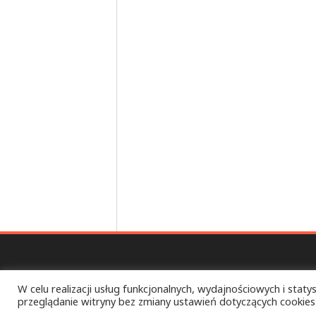
W celu realizacji usług funkcjonalnych, wydajnościowych i statys
przeglądanie witryny bez zmiany ustawień dotyczących cookies
ULTRA CHAOS PIKNIK – TOTAL D.I.Y. FEST – Ż