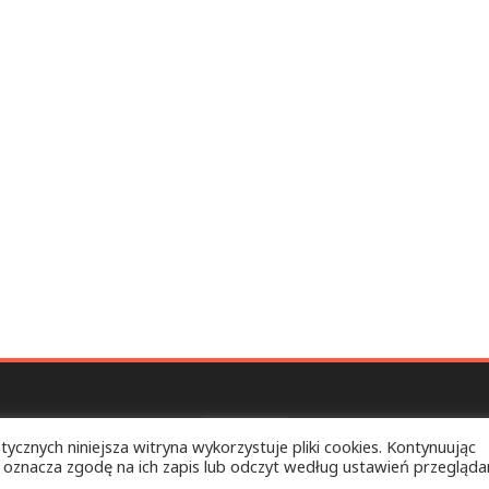
tycznych niniejsza witryna wykorzystuje pliki cookies. Kontynuując
 oznacza zgodę na ich zapis lub odczyt według ustawień przeglądar
ELEBSKO k/BIŁGORAJA
Copyright © 2026.