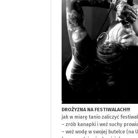
DROŻYZNA NA FESTIWALACH!!!
jak w miarę tanio zaliczyć festiw
– zrób kanapki i weź suchy prow
– weź wodę w swojej butelce (na 