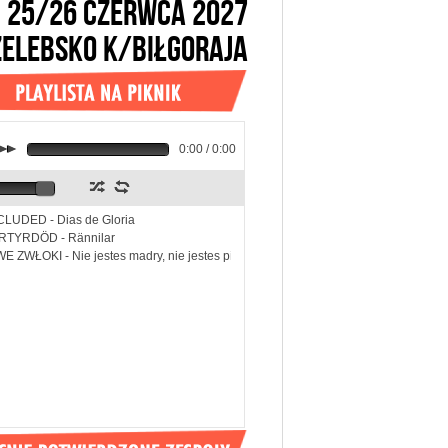
25/26 CZERWCA 2027
ŻELEBSKO k/BIŁGORAJA
k
0:00 / 0:00
z
l
LUDED - Dias de Gloria
RTYRDÖD - Rännilar
E ZWŁOKI - Nie jestes madry, nie jestes piekny