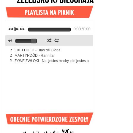
j
p
k
0:00 / 0:00
z
l
M
EXCLUDED - Dias de Gloria
f
MARTYRDÖD - Rännilar
f
ŻYWE ZWŁOKI - Nie jestes madry, nie jestes piekny
f