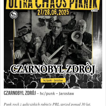
CZARNOBYL ZDRÓJ
– hc/punk – Jarosław
Punk rock z galicyjskich rubieży PRL sprzed ponad 30 lat.