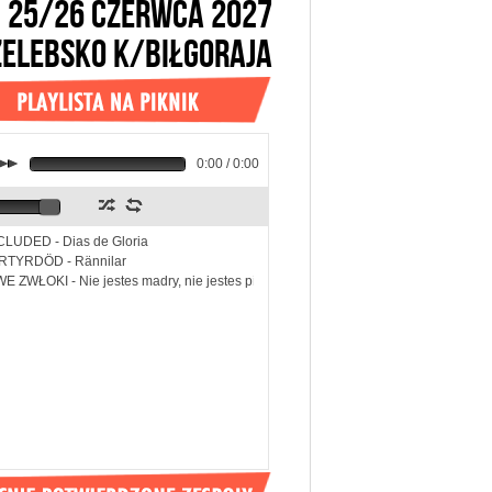
25/26 CZERWCA 2027
ŻELEBSKO k/BIŁGORAJA
k
0:00 / 0:00
z
l
LUDED - Dias de Gloria
RTYRDÖD - Rännilar
E ZWŁOKI - Nie jestes madry, nie jestes piekny