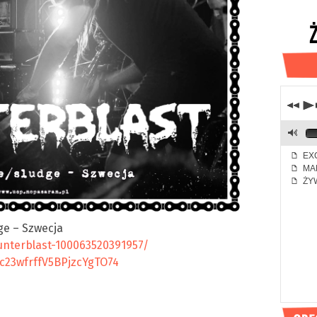
j
p
M
EXC
f
MA
f
ŻYW
f
ge – Szwecja
nterblast-100063520391957/
3c23wfrffV5BPjzcYgTO74