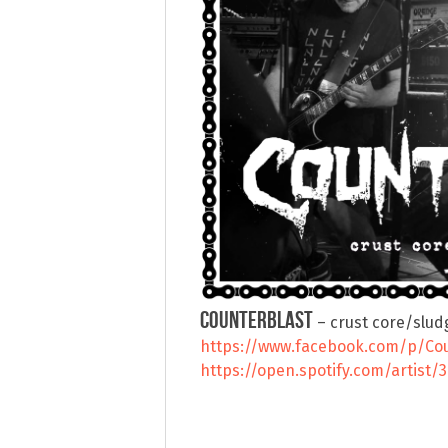
COUNTERBLAST
– crust core/slud
https://www.facebook.com/p/Cou
https://open.spotify.com/artist/