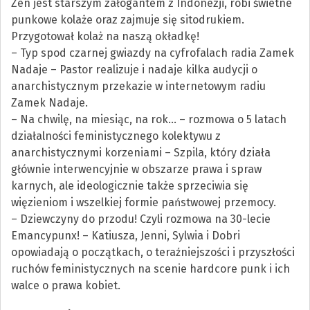
Zen jest starszym załogantem z Indonezji, robi świetne
punkowe kolaże oraz zajmuje się sitodrukiem.
Przygotował kolaż na naszą okładkę!
– Typ spod czarnej gwiazdy na cyfrofalach radia Zamek
Nadaje – Pastor realizuje i nadaje kilka audycji o
anarchistycznym przekazie w internetowym radiu
Zamek Nadaje.
– Na chwilę, na miesiąc, na rok… – rozmowa o 5 latach
działalności feministycznego kolektywu z
anarchistycznymi korzeniami – Szpila, który działa
głównie interwencyjnie w obszarze prawa i spraw
karnych, ale ideologicznie także sprzeciwia się
więzieniom i wszelkiej formie państwowej przemocy.
– Dziewczyny do przodu! Czyli rozmowa na 30-lecie
Emancypunx! – Katiusza, Jenni, Sylwia i Dobri
opowiadają o początkach, o teraźniejszości i przyszłości
ruchów feministycznych na scenie hardcore punk i ich
walce o prawa kobiet.