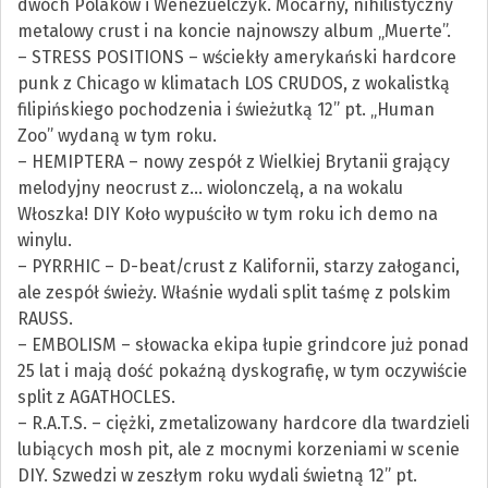
dwóch Polaków i Wenezuelczyk. Mocarny, nihilistyczny
metalowy crust i na koncie najnowszy album „Muerte”.
– STRESS POSITIONS – wściekły amerykański hardcore
punk z Chicago w klimatach LOS CRUDOS, z wokalistką
filipińskiego pochodzenia i świeżutką 12” pt. „Human
Zoo” wydaną w tym roku.
– HEMIPTERA – nowy zespół z Wielkiej Brytanii grający
melodyjny neocrust z… wiolonczelą, a na wokalu
Włoszka! DIY Koło wypuściło w tym roku ich demo na
winylu.
– PYRRHIC – D-beat/crust z Kalifornii, starzy załoganci,
ale zespół świeży. Właśnie wydali split taśmę z polskim
RAUSS.
– EMBOLISM – słowacka ekipa łupie grindcore już ponad
25 lat i mają dość pokaźną dyskografię, w tym oczywiście
split z AGATHOCLES.
– R.A.T.S. – ciężki, zmetalizowany hardcore dla twardzieli
lubiących mosh pit, ale z mocnymi korzeniami w scenie
DIY. Szwedzi w zeszłym roku wydali świetną 12” pt.