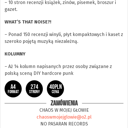
– 10 stron recenzji książek, zinów, pisemek, broszur i
gazet.
WHAT’S THAT NOISE?!
– Ponad 150 recenzji winyli, płyt kompaktowych i kaset z
szeroko pojętą muzyką niezależną.
KOLUMNY
– Aż 14 kolumn napisanych przez osoby związane z
polską sceną DIY hardcore punk
A4
274
40PLN
FORMAT
STRONY
CENA
ZAMÓWIENIA
CHAOS W MOJEJ GŁOWIE
chaoswmojejglowie@o2.pl
NO PASARAN RECORDS