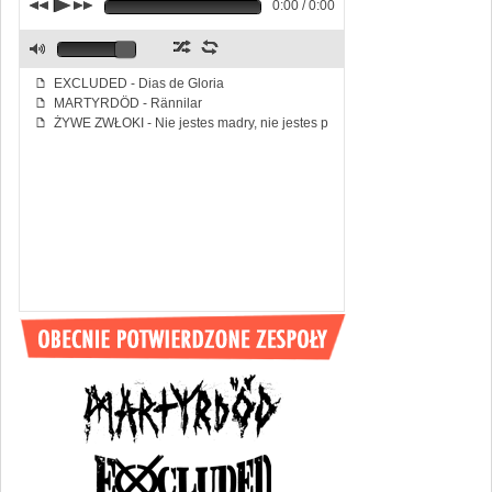
j
p
k
0:00 / 0:00
z
l
M
EXCLUDED - Dias de Gloria
f
MARTYRDÖD - Rännilar
f
ŻYWE ZWŁOKI - Nie jestes madry, nie jestes piekny
f