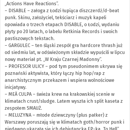
„Actions Have Reactions”.
– DISABLE – załoga z Łodzi łupiąca diszczerdż/d-beat
punk. Skinu, założyciel, tekściarz i muzyk kapeli
opowiada o trzech etapach DISABLE, o Łodzi, wydaniu
płyty po 20 latach, o labelu Retkinia Records i swoich
pastiszowych tekstach.
– GARGULEC – ten śląski zespół gra hardcore thrash już
od siedmiu lat, w odświeżonym składzie wypuścili w lipcu
nowy materiał pt. „W Kraju Czarnej Madonny”.
– PROFESOR ULICY – pod tym pseudonimem ukrywa się
poznański aktywista, który łączy hip hop/rap z
anarchistycznym przekazem i wspiera wolnościowe
inicjatywy.
– MEÄ CULPA – świeża krew na krakowskiej scenie w
klimatach crust/sludge. Latem wyszła ich split kaseta z
zespołem SMAUŻ.
– MELUZYNA – młode dziewczyny (plus pałker) z
Warszawy poruszają się w klimatach goth/horror punk i
niedawno ukazała się ich debiutancka EP-ka „To Hell”.