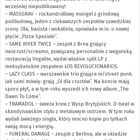
wcześniej niepublikowany!
– MASSGRAV – rockandrollowy mangel z grindową
podbudową, jeden z ciekawszych zespołów szwedzkiej
sceny. Ola, basista i wokalista, opowiada m.in. o nowej
płycie „Pizza Speziale”.
– SAME RIVER TWICE – zespół z Brna grający
neocrust/screamo, powiązany personalnie z wegańską
restauracją Vegalite, wydał właśnie split LP z
meksykańskim zespołem LOS REVOLUCIONARIOS.
– LAZY CLASS – warszawskie trio grające oi/street punk.
Jak sami mówię: grają „Oi dla crustów”. Na koncie mają
sporo płyt, a w tym roku wyszedł ich nowy album „The
Dawn To Come”.
– TRAMADOL – świeża krew z Wysp Brytyjskich. D-beat w
skandynawskim stylu z metalowym ostrzem. W tym roku
wydali świeżego singla, który mocno kopie po tyłkach
swoją mocą i energią.
– FUNERAL DAMAGE – zespół z Berlina, ale w składzie