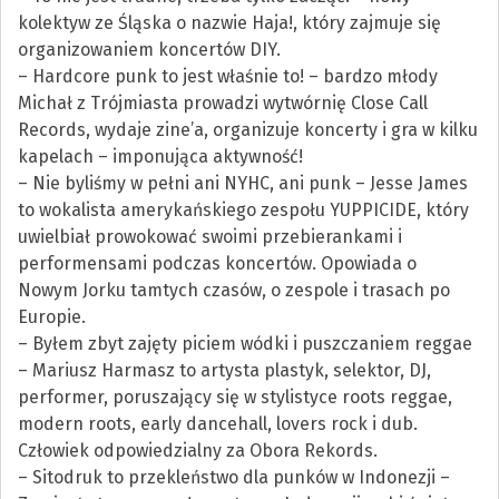
kolektyw ze Śląska o nazwie Haja!, który zajmuje się
organizowaniem koncertów DIY.
– Hardcore punk to jest właśnie to! – bardzo młody
Michał z Trójmiasta prowadzi wytwórnię Close Call
Records, wydaje zine’a, organizuje koncerty i gra w kilku
kapelach – imponująca aktywność!
– Nie byliśmy w pełni ani NYHC, ani punk – Jesse James
to wokalista amerykańskiego zespołu YUPPICIDE, który
uwielbiał prowokować swoimi przebierankami i
performensami podczas koncertów. Opowiada o
Nowym Jorku tamtych czasów, o zespole i trasach po
Europie.
– Byłem zbyt zajęty piciem wódki i puszczaniem reggae
– Mariusz Harmasz to artysta plastyk, selektor, DJ,
performer, poruszający się w stylistyce roots reggae,
modern roots, early dancehall, lovers rock i dub.
Człowiek odpowiedzialny za Obora Rekords.
– Sitodruk to przekleństwo dla punków w Indonezji –