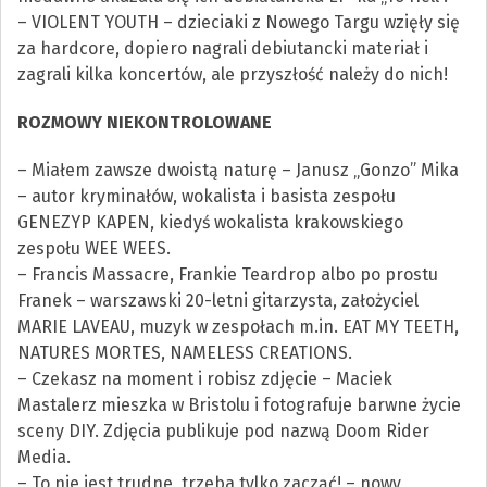
– VIOLENT YOUTH – dzieciaki z Nowego Targu wzięły się
za hardcore, dopiero nagrali debiutancki materiał i
zagrali kilka koncertów, ale przyszłość należy do nich!
ROZMOWY NIEKONTROLOWANE
– Miałem zawsze dwoistą naturę – Janusz „Gonzo” Mika
– autor kryminałów, wokalista i basista zespołu
GENEZYP KAPEN, kiedyś wokalista krakowskiego
zespołu WEE WEES.
– Francis Massacre, Frankie Teardrop albo po prostu
Franek – warszawski 20-letni gitarzysta, założyciel
MARIE LAVEAU, muzyk w zespołach m.in. EAT MY TEETH,
NATURES MORTES, NAMELESS CREATIONS.
– Czekasz na moment i robisz zdjęcie – Maciek
Mastalerz mieszka w Bristolu i fotografuje barwne życie
sceny DIY. Zdjęcia publikuje pod nazwą Doom Rider
Media.
– To nie jest trudne, trzeba tylko zacząć! – nowy