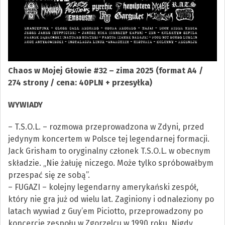
Chaos w Mojej Głowie #32 – zima 2025 (format A4 /
274 strony / cena: 40PLN + przesyłka)
WYWIADY
– T.S.O.L. – rozmowa przeprowadzona w Zdyni, przed
jedynym koncertem w Polsce tej legendarnej formacji.
Jack Grisham to oryginalny członek T.S.O.L. w obecnym
składzie. „Nie żałuję niczego. Może tylko spróbowałbym
przespać się ze sobą”.
– FUGAZI – kolejny legendarny amerykański zespół,
który nie gra już od wielu lat. Zaginiony i odnaleziony po
latach wywiad z Guy’em Piciotto, przeprowadzony po
koncercie zespołu w Zgorzelcu w 1990 roku. Nigdy