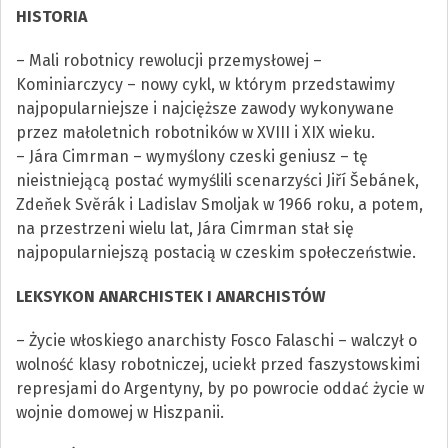
HISTORIA
– Mali robotnicy rewolucji przemysłowej –
Kominiarczycy – nowy cykl, w którym przedstawimy
najpopularniejsze i najcięższe zawody wykonywane
przez małoletnich robotników w XVIII i XIX wieku.
– Jára Cimrman – wymyślony czeski geniusz – tę
nieistniejącą postać wymyślili scenarzyści Jiří Šebánek,
Zdeňek Svĕrák i Ladislav Smoljak w 1966 roku, a potem,
na przestrzeni wielu lat, Jára Cimrman stał się
najpopularniejszą postacią w czeskim społeczeństwie.
LEKSYKON ANARCHISTEK I ANARCHISTÓW
– Życie włoskiego anarchisty Fosco Falaschi – walczył o
wolność klasy robotniczej, uciekł przed faszystowskimi
represjami do Argentyny, by po powrocie oddać życie w
wojnie domowej w Hiszpanii.