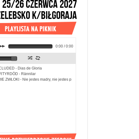
25/26 CZERWCA 2027
ŻELEBSKO k/BIŁGORAJA
k
0:00 / 0:00
z
l
LUDED - Dias de Gloria
RTYRDÖD - Rännilar
E ZWŁOKI - Nie jestes madry, nie jestes piekny