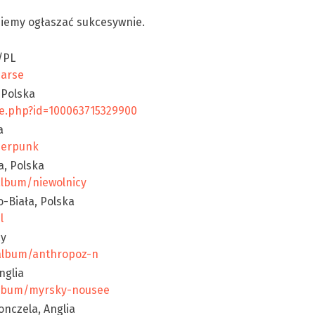
ziemy ogłaszać sukcesywnie.
/PL
zarse
 Polska
le.php?id=100063715329900
a
ierpunk
a, Polska
lbum/niewolnicy
-Biała, Polska
l
cy
album/anthropoz-n
nglia
album/myrsky-nousee
onczela, Anglia