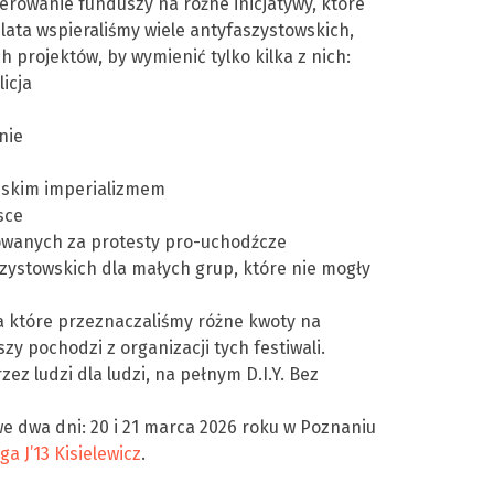
rowanie funduszy na różne inicjatywy, które
ata wspieraliśmy wiele antyfaszystowskich,
 projektów, by wymienić tylko kilka z nich:
icja
nie
yjskim imperializmem
sce
owanych za protesty pro-uchodźcze
zystowskich dla małych grup, które nie mogły
na które przeznaczaliśmy różne kwoty na
zy pochodzi z organizacji tych festiwali.
zez ludzi dla ludzi, na pełnym D.I.Y. Bez
we dwa dni: 20 i 21 marca 2026 roku w Poznaniu
ga J’13 Kisielewicz
.