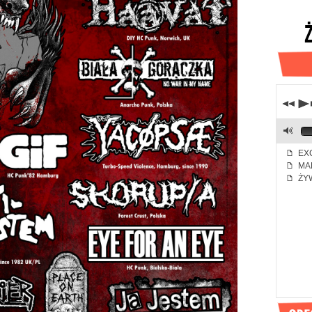
j
p
M
EXC
f
MA
f
ŻYW
f