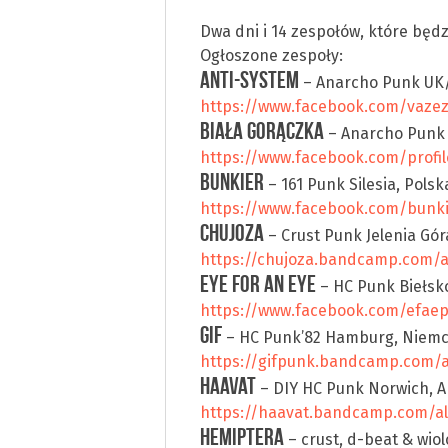
Dwa dni i 14 zespołów, które będ
Ogłoszone zespoły:
ANTI-SYSTEM
– Anarcho Punk UK
https://www.facebook.com/vaze
BIAŁA GORĄCZKA
– Anarcho Punk
https://www.facebook.com/profi
BUNKIER
– 161 Punk Silesia, Polsk
https://www.facebook.com/bunk
CHUJOZA
– Crust Punk Jelenia Gór
https://chujoza.bandcamp.com/a
EYE FOR AN EYE
– HC Punk Biełsko
https://www.facebook.com/efaep
GIF
– HC Punk’82 Hamburg, Niem
https://gifpunk.bandcamp.com/
HAAVAT
– DIY HC Punk Norwich, A
https://haavat.bandcamp.com/
HEMIPTERA
– crust, d-beat & wiol