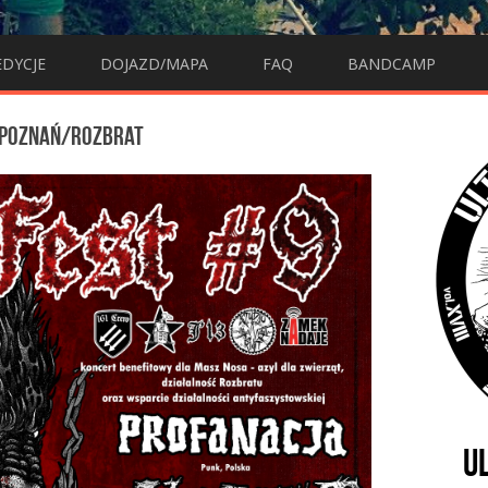
EDYCJE
DOJAZD/MAPA
FAQ
BANDCAMP
 POZNAŃ/ROZBRAT
U