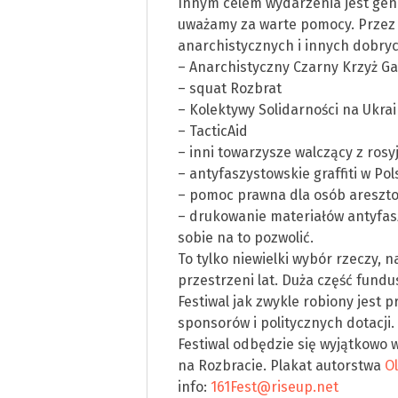
Innym celem wydarzenia jest gene
uważamy za warte pomocy. Przez l
anarchistycznych i innych dobrych
– Anarchistyczny Czarny Krzyż Gal
– squat Rozbrat
– Kolektywy Solidarności na Ukrai
– TacticAid
– inni towarzysze walczący z ros
– antyfaszystowskie graffiti w Pol
– pomoc prawna dla osób areszt
– drukowanie materiałów antyfas
sobie na to pozwolić.
To tylko niewielki wybór rzeczy, 
przestrzeni lat. Duża część fundus
Festiwal jak zwykle robiony jest pr
sponsorów i politycznych dotacji.
Festiwal odbędzie się wyjątkowo 
na Rozbracie. Plakat autorstwa
Ol
info:
161Fest@riseup.net