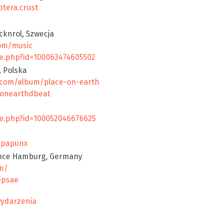
tera.crust
cknrol, Szwecja
com/music
le.php?id=100063474605502
, Polska
.com/album/place-on-earth
eonearthdbeat
le.php?id=100052046676625
upapunx
ence Hamburg, Germany
m/
epsae
wydarzenia